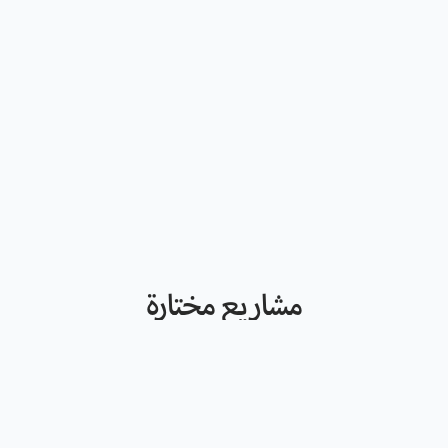
مشاريـع مختارة
اكتشــف ما عملنا عليه في الفترة الماضية
جميع المشاريع