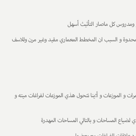
ر ومدروس كل ماصار التأثيث أسهل
احيانا تمر مخططات يصعب تأثيثها اوتكون خيارات التأثيث محدوة و السبب ان المخطط المعماري مقيد وغير مرن وللاسف 
من اكبر الأخطاء في المخططات هي المبالغه في توسيع الممرات و الموزعات و أ؛ينا تتحول هذي الموزعات لفراغات ميته و 
لضياع المساحات و بالتالي المساحات المهدرة 