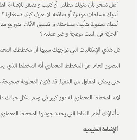
 هل تشعر بأن منزلك مظلم  أو كئيب و يفتقر للإضاءة الطب
لديك مساحات مهدرة أو ضائعه  لا تعرف كيف تستغلها ؟ 
لديك صعوبة بتأثيث مساحتك و  تنسيق الأثاث  بتوزيع من
الحركة في البيت مزعجة و غير عمليه ؟ 
كل هذي الإشكاليات التي تواجهك سببها أن مخططك المعم
التصور العام عن المخطط المعماري أنه المخطط الذي  يسا
حتى يتمكن المقاول من التنفيذ قد تكون المعلومة صحيحة جزئي
لانه المخطط المعماري له دور كبير في رسم شكل حياتك داخ
سأشاركك أهم النقاط التي يحدد جودتها المخطط المعماري 
الإضاءة الطبيعيه 