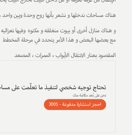
الإنتقال من غرفه لغرفه او من داخل البيت لخارج البيت يح
هناك مساحات ندخلها و نشعر بأنها روح وحدة وبين واحد م
مع بعضها البعض و هذا الأمر يتحدد في مرحلة المخطط  ا
المقصود بعنار الانتقال الأبواب ، الممرات ، المصعد 
تحتاج توجيه شخصي لتنفيذ ما تعلّمت على مسا
نحن على بُعد مكالمة منك
احجز استشارة مدفوعة - $300