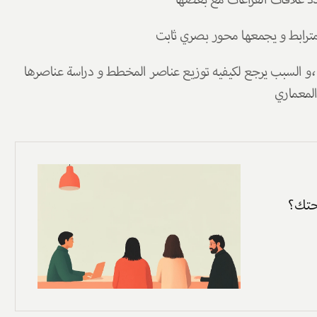
دد علاقات الفراغات مع بعضها 
ترابط و يجمعها محور بصري ثابت 
و هناك منازل أخرى أو بيوت منغلقه و مكتوه  وفيها نعزاليه ،و السبب يرجع لكيفيه توزيع عناصر المخطط و دراسة عناصرها 
لمعماري 
حتك؟