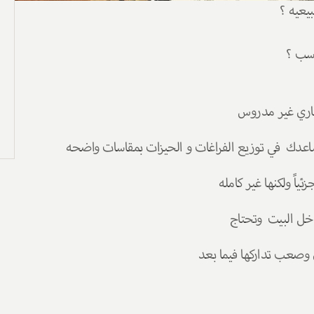
يعيه ؟
اسب ؟
اري غير مدروس 
عدك  في توزيع الفراغات و الحيزات بمقاسات واضحه 
اً ولكنها غير كامله 
ل البيت  وتحتاج 
وصعب تداركها فيما بعد 